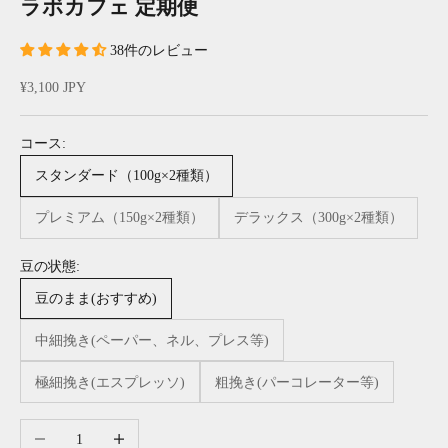
ラボカフェ 定期便
38件のレビュー
セール価格
¥3,100 JPY
コース:
スタンダード（100g×2種類）
プレミアム（150g×2種類）
デラックス（300g×2種類）
豆の状態:
豆のまま(おすすめ)
中細挽き(ペーパー、ネル、プレス等)
極細挽き(エスプレッソ)
粗挽き(パーコレーター等)
数量を減らす
数量を増やす