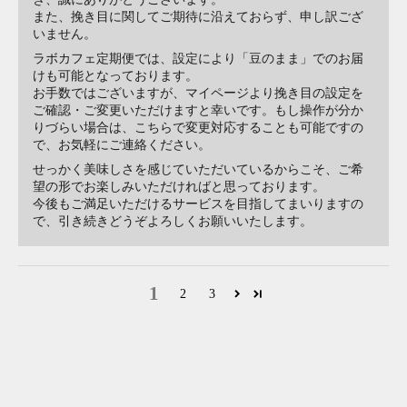
また、挽き目に関してご期待に沿えておらず、申し訳ござ
いません。
ラボカフェ定期便では、設定により「豆のまま」でのお届
けも可能となっております。
お手数ではございますが、マイページより挽き目の設定を
ご確認・ご変更いただけますと幸いです。もし操作が分か
りづらい場合は、こちらで変更対応することも可能ですの
で、お気軽にご連絡ください。
せっかく美味しさを感じていただいているからこそ、ご希
望の形でお楽しみいただければと思っております。
今後もご満足いただけるサービスを目指してまいりますの
で、引き続きどうぞよろしくお願いいたします。
毎日を特別にする一杯を。唯一無二のコーヒー体験
1
2
3
徹底した
コーヒー豆の厳選と自社改良まで施した独自焙煎へのこ
だわり
がラボカフェの特徴です。
JCQA​コーヒー鑑定士などの職人が作っていることもあります
が、数値に縛られず手作り感を大切にしています。