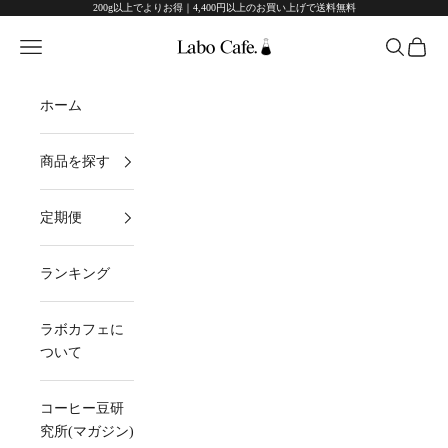
200g以上でよりお得｜4,400円以上のお買い上げで送料無料
コンテンツへスキップ
ラボカフェ
メニュー
検索
カート
ホーム
商品を探す
定期便
ランキング
ラボカフェに
ついて
コーヒー豆研
究所(マガジン)