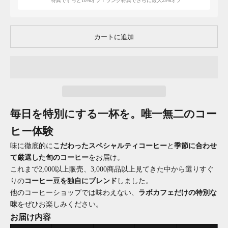
特典でずっと10%オフ！ランク特典でさらに最大25%オフ
カートに追加
毎日を特別にする一杯を。唯一無二のコー
ヒー体験
味に徹底的に
こだわったスペシャルティコーヒー
と
季節に合わせ
て厳選した旬のコーヒー
をお届け。
これまで2,000以上販売、3,000商品以上見てきた中から選りすぐ
りの
コーヒー豆を独自にブレンド
しました。
他のコーヒーショップでは味わえない、
ラボカフェだけの特別な
味
をぜひお楽しみください。
お届け内容