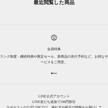
最近閲覧した商品
会員特典
ランク制度・継続特典や限定セール、新商品の先行予約など、お得なサ
ービスをご用意。
項目に移動する 1
項目に移動する 2
項目に移動する 3
項目に移動する 4
LINE公式アカウント
LINE友だち追加で100円割引
ラボカフェの公式LINEでは、淹れ方や新豆の情報をお届けして